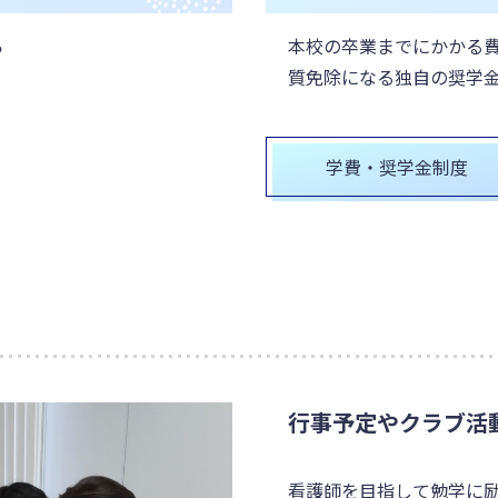
ら
本校の卒業までにかかる費
質免除になる独自の奨学
学費・奨学金制度
行事予定やクラブ活
看護師を目指して勉学に