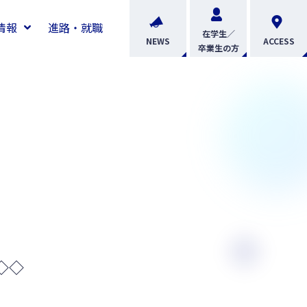
情報
進路・就職
在学生／
NEWS
ACCESS
卒業生の方
◇◇